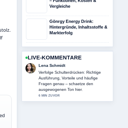
– Funktionen, Kosten &
Vergleiche
Gönrgy Energy Drink:
Hintergründe, Inhaltsstoffe &
tolz.
Markterfolg
lf
LIVE-KOMMENTARE
Felix Meyer
Hilfreicher Kontext zu Simon Desue:
Festnahme in Dubai? Alle Infos. Bitte
haltet diesen Liveticker aktuell.
8 MIN ZUVOR
ied