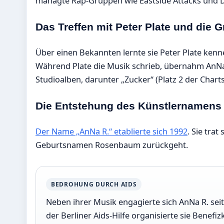
managte Rap-Gruppen wie Eastside Attacks und D
Das Treffen mit Peter Plate und die
Über einen Bekannten lernte sie Peter Plate ken
Während Plate die Musik schrieb, übernahm AnNa 
Studioalben, darunter „Zucker“ (Platz 2 der Charts)
Die Entstehung des Künstlernamens
Der Name „AnNa R.“ etablierte sich 1992
. Sie trat
Geburtsnamen Rosenbaum zurückgeht.
BEDROHUNG DURCH AIDS
Neben ihrer Musik engagierte sich AnNa R. se
der Berliner Aids-Hilfe organisierte sie Benef