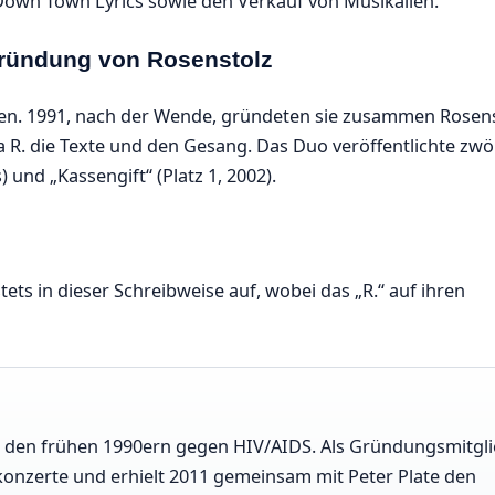
own Town Lyrics sowie den Verkauf von Musikalien.
 Gründung von Rosenstolz
nen. 1991, nach der Wende, gründeten sie zusammen Rosens
R. die Texte und den Gesang. Das Duo veröffentlichte zwö
 und „Kassengift“ (Platz 1, 2002).
 stets in dieser Schreibweise auf, wobei das „R.“ auf ihren
it den frühen 1990ern gegen HIV/AIDS. Als Gründungsmitgl
izkonzerte und erhielt 2011 gemeinsam mit Peter Plate den