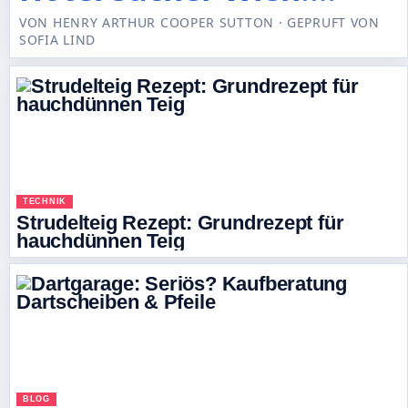
Kostenlos, legal und
Geschichte, Preise &
VON HENRY ARTHUR COOPER SUTTON · GEPRUFT VON
SOFIA LIND
sicher
Dresscode
TECHNIK
Strudelteig Rezept: Grundrezept für
hauchdünnen Teig
BLOG