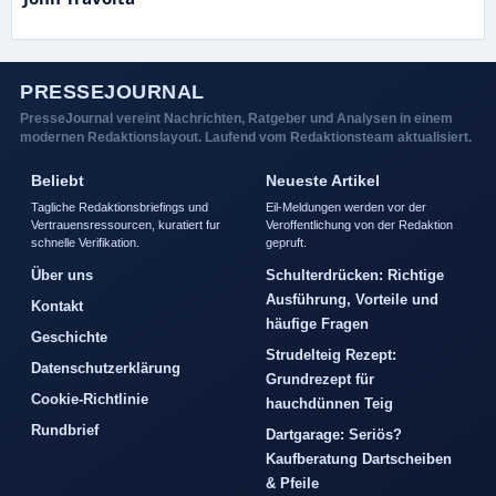
PRESSEJOURNAL
PresseJournal vereint Nachrichten, Ratgeber und Analysen in einem
modernen Redaktionslayout. Laufend vom Redaktionsteam aktualisiert.
Beliebt
Neueste Artikel
Tagliche Redaktionsbriefings und
Eil-Meldungen werden vor der
Vertrauensressourcen, kuratiert fur
Veroffentlichung von der Redaktion
schnelle Verifikation.
gepruft.
Über uns
Schulterdrücken: Richtige
Ausführung, Vorteile und
Kontakt
häufige Fragen
Geschichte
Strudelteig Rezept:
Datenschutzerklärung
Grundrezept für
Cookie-Richtlinie
hauchdünnen Teig
Rundbrief
Dartgarage: Seriös?
Kaufberatung Dartscheiben
& Pfeile