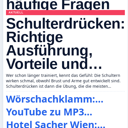
AKTUELL
Schulterdrücken:
Richtige
Ausführung,
Vorteile und
häufige Fragen
Wer schon länger trainiert, kennt das Gefühl: Die Schultern
wirken schmal, obwohl Brust und Arme gut entwickelt sind.
Schulterdrücken ist dann die Übung, die die meisten
empfehlen – sie fordert den Deltamuskel direkt, verlangt…
Wörschachklamm:
Öffnungszeiten,
YouTube zu MP3
Wanderung & Tipps
Konverter online:
Hotel Sacher Wien: