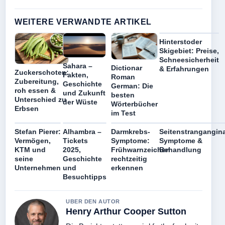
WEITERE VERWANDTE ARTIKEL
Hinterstoder
Skigebiet: Preise,
Schneesicherheit
Sahara –
Dictionar
& Erfahrungen
Zuckerschoten:
Fakten,
Roman
Zubereitung,
Geschichte
German: Die
roh essen &
und Zukunft
besten
Unterschied zu
der Wüste
Wörterbücher
Erbsen
im Test
Stefan Pierer:
Alhambra –
Darmkrebs-
Seitenstrangangin
Vermögen,
Tickets
Symptome:
Symptome &
KTM und
2025,
Frühwarnzeichen
Behandlung
seine
Geschichte
rechtzeitig
Unternehmen
und
erkennen
Besuchtipps
UBER DEN AUTOR
Henry Arthur Cooper Sutton