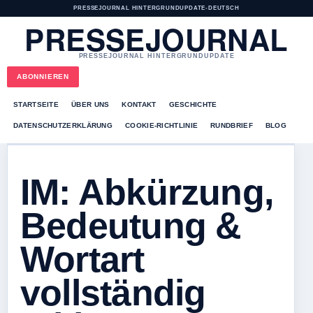
PRESSEJOURNAL HINTERGRUNDUPDATE
•
DEUTSCH
PRESSEJOURNAL
PRESSEJOURNAL HINTERGRUNDUPDATE
ABONNIEREN
STARTSEITE
ÜBER UNS
KONTAKT
GESCHICHTE
DATENSCHUTZERKLÄRUNG
COOKIE-RICHTLINIE
RUNDBRIEF
BLOG
IM: Abkürzung,
Bedeutung &
Wortart
vollständig