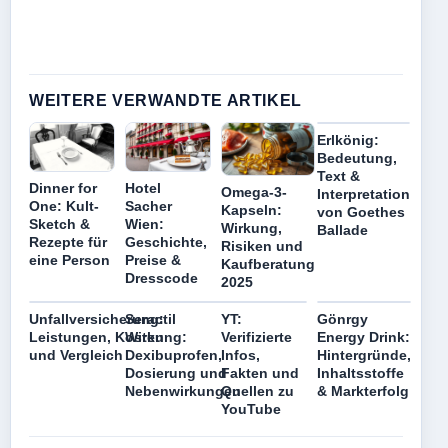
WEITERE VERWANDTE ARTIKEL
Erlkönig:
Bedeutung,
Text &
Dinner for
Hotel
Omega-3-
Interpretation
One: Kult-
Sacher
Kapseln:
von Goethes
Sketch &
Wien:
Wirkung,
Ballade
Rezepte für
Geschichte,
Risiken und
eine Person
Preise &
Kaufberatung
Dresscode
2025
Unfallversicherung:
Seractil
YT:
Gönrgy
Leistungen, Kosten
Wirkung:
Verifizierte
Energy Drink:
und Vergleich
Dexibuprofen,
Infos,
Hintergründe,
Dosierung und
Fakten und
Inhaltsstoffe
Nebenwirkungen
Quellen zu
& Markterfolg
YouTube