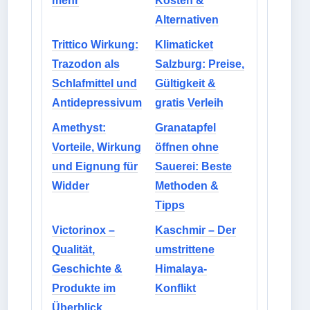
mehr
Kosten &
Alternativen
Trittico Wirkung:
Klimaticket
Trazodon als
Salzburg: Preise,
Schlafmittel und
Gültigkeit &
Antidepressivum
gratis Verleih
Amethyst:
Granatapfel
Vorteile, Wirkung
öffnen ohne
und Eignung für
Sauerei: Beste
Widder
Methoden &
Tipps
Victorinox –
Kaschmir – Der
Qualität,
umstrittene
Geschichte &
Himalaya-
Produkte im
Konflikt
Überblick