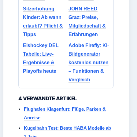
Sitzerhöhung
JOHN REED
Kinder: Ab wann
Graz: Preise,
erlaubt? Pflicht &
Mitgliedschaft &
Tipps
Erfahrungen
Eishockey DEL
Adobe Firefly: KI-
Tabelle: Live-
Bildgenerator
Ergebnisse &
kostenlos nutzen
Playoffs heute
– Funktionen &
Vergleich
4 VERWANDTE ARTIKEL
Flughafen Klagenfurt: Flüge, Parken &
Anreise
Kugelbahn Test: Beste HABA Modelle ab
1 Jahr