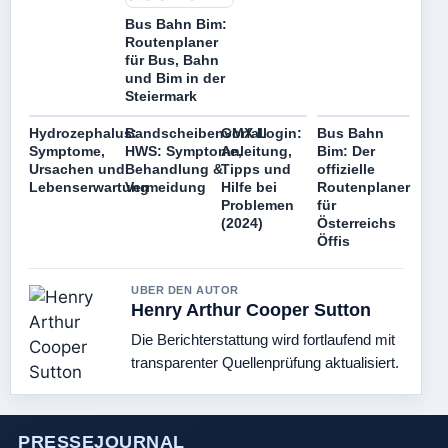
Bus Bahn Bim:
Routenplaner
für Bus, Bahn
und Bim in der
Steiermark
Hydrozephalus:
Bandscheibenvorfall
GMX Login:
Bus Bahn
Symptome,
HWS: Symptome,
Anleitung,
Bim: Der
Ursachen und
Behandlung &
Tipps und
offizielle
Lebenserwartung
Vermeidung
Hilfe bei
Routenplaner
Problemen
für
(2024)
Österreichs
Öffis
UBER DEN AUTOR
Henry Arthur Cooper Sutton
Die Berichterstattung wird fortlaufend mit
transparenter Quellenprüfung aktualisiert.
PRESSEJOURNAL