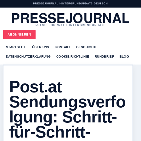
PRESSEJOURNAL HINTERGRUNDUPDATE
•
DEUTSCH
PRESSEJOURNAL
PRESSEJOURNAL HINTERGRUNDUPDATE
ABONNIEREN
STARTSEITE
ÜBER UNS
KONTAKT
GESCHICHTE
DATENSCHUTZERKLÄRUNG
COOKIE-RICHTLINIE
RUNDBRIEF
BLOG
Post.at
Sendungsverfo
lgung: Schritt-
für-Schritt-