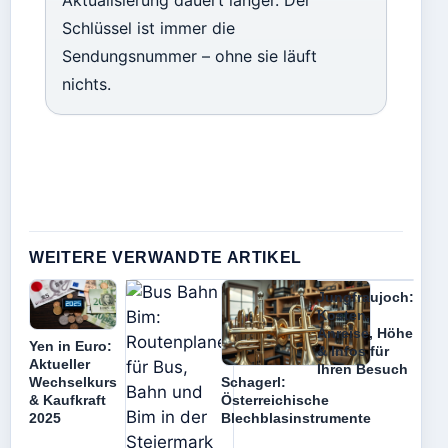
Aktualisierung dauert länger. Der
Schlüssel ist immer die
Sendungsnummer – ohne sie läuft
nichts.
WEITERE VERWANDTE ARTIKEL
Jungfraujoch:
Kosten,
Anreise, Höhe
Yen in Euro:
& Infos für
Aktueller
Ihren Besuch
Schagerl:
Wechselkurs
Österreichische
& Kaufkraft
Blechblasinstrumente
2025