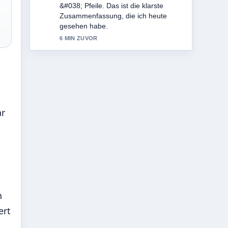
den ausgewogenen Ton hier.
8 MIN ZUVOR
ar
n
ert