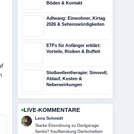
Böden & Kontakt
Adlwang: Einwohner, Kirtag
2026 & Sehenswürdigkeiten
ETFs für Anfänger erklärt:
Vorteile, Risiken & Buffett
uf
Stoßwellentherapie: Sinnvoll,
n
Ablauf, Kosten &
Nebenwirkungen
LIVE-KOMMENTARE
Felix Meyer
Verfolge Sparda-Bank: Online-Banking,
Filialen und Kontakt genau – schaetze