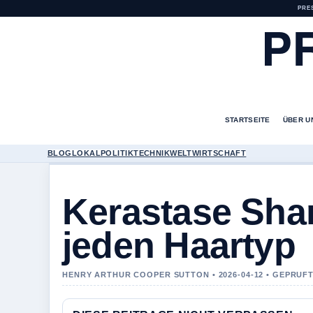
PRE
P
STARTSEITE
ÜBER U
BLOG
LOKAL
POLITIK
TECHNIK
WELT
WIRTSCHAFT
Kerastase Sha
jeden Haartyp
HENRY ARTHUR COOPER SUTTON • 2026-04-12 • GEPRUF