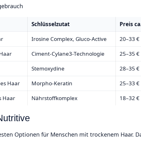
mgebrauch
Schlüsselzutat
Preis ca
ar
Irosine Complex, Gluco-Active
20–33 €
 Haar
Ciment-Cylane3-Technologie
25–35 €
Stemoxydine
28–35 €
es Haar
Morpho-Keratin
25–33 €
s Haar
Nährstoffkomplex
18–32 €
utritive
iebtesten Optionen für Menschen mit trockenem Haar. D