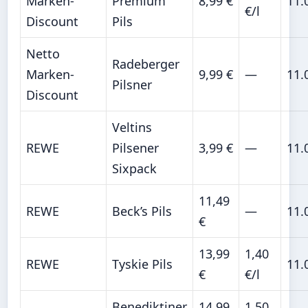
Marken-
Premium
8,99 €
11.
€/l
Discount
Pils
Netto
Radeberger
Marken-
9,99 €
—
11.
Pilsner
Discount
Veltins
REWE
Pilsener
3,99 €
—
11.
Sixpack
11,49
REWE
Beck’s Pils
—
11.
€
13,99
1,40
REWE
Tyskie Pils
11.
€
€/l
Benediktiner
14,99
1,50