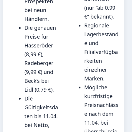
Prospekten
(nur “ab 0,99
bei neun
€” bekannt).
Händlern.
Regionale
Die genauen
Lagerbeständ
Preise für
e und
Hasseröder
Filialverfügba
(8,99 €),
rkeiten
Radeberger
einzelner
(9,99 €) und
Marken.
Beck’s bei
Mögliche
Lidl (0,79 €).
kurzfristige
Die
Preisnachläss
Gültigkeitsda
e nach dem
ten bis 11.04.
11.04. bei
bei Netto,
überschüssig