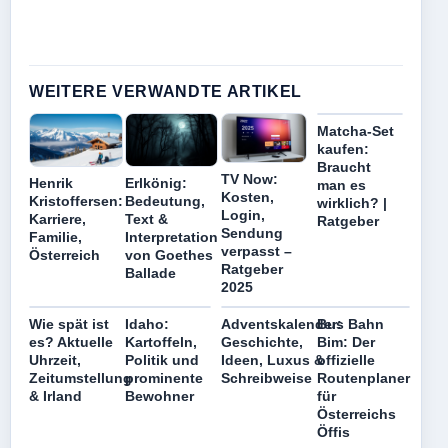
WEITERE VERWANDTE ARTIKEL
Matcha-Set
kaufen:
Braucht
TV Now:
Erlkönig:
Henrik
man es
Kosten,
Bedeutung,
Kristoffersen:
wirklich? |
Login,
Text &
Karriere,
Ratgeber
Sendung
Interpretation
Familie,
verpasst –
von Goethes
Österreich
Ratgeber
Ballade
2025
Wie spät ist
Idaho:
Adventskalender:
Bus Bahn
es? Aktuelle
Kartoffeln,
Geschichte,
Bim: Der
Uhrzeit,
Politik und
Ideen, Luxus &
offizielle
Zeitumstellung
prominente
Schreibweise
Routenplaner
& Irland
Bewohner
für
Österreichs
Öffis