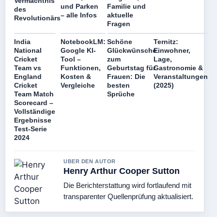
Vermächtnis
und Parken
Familie und
des
– alle Infos
aktuelle
Revolutionärs
Fragen
India
NotebookLM:
Schöne
Ternitz:
National
Google KI-
Glückwünsche
Einwohner,
Cricket
Tool –
zum
Lage,
Team vs
Funktionen,
Geburtstag für
Gastronomie &
England
Kosten &
Frauen: Die
Veranstaltungen
Cricket
Vergleiche
besten
(2025)
Team Match
Sprüche
Scorecard –
Vollständige
Ergebnisse
Test-Serie
2024
UBER DEN AUTOR
Henry Arthur Cooper Sutton
Die Berichterstattung wird fortlaufend mit
transparenter Quellenprüfung aktualisiert.