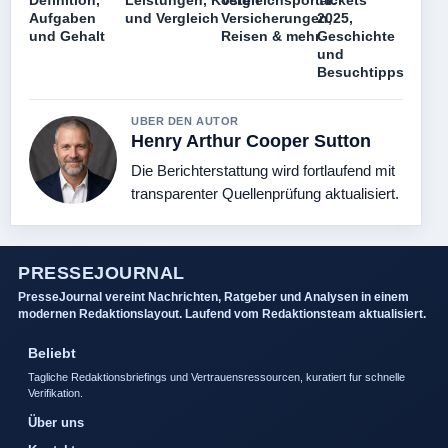
Definition,
Leistungen, Kosten
Vergleichsportal:
Tickets
Aufgaben
und Vergleich
Versicherungen,
2025,
und Gehalt
Reisen & mehr
Geschichte
und
Besuchtipps
UBER DEN AUTOR
Henry Arthur Cooper Sutton
Die Berichterstattung wird fortlaufend mit
transparenter Quellenprüfung aktualisiert.
PRESSEJOURNAL
PresseJournal vereint Nachrichten, Ratgeber und Analysen in einem
modernen Redaktionslayout. Laufend vom Redaktionsteam aktualisiert.
Beliebt
Tagliche Redaktionsbriefings und Vertrauensressourcen, kuratiert fur schnelle
Verifikation.
Über uns