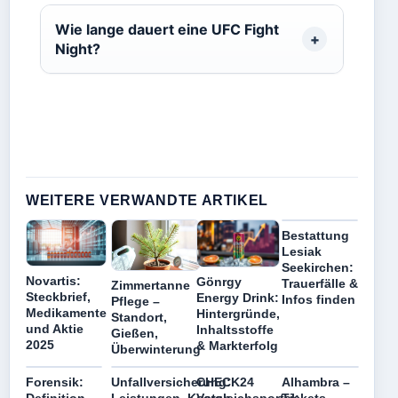
Wie lange dauert eine UFC Fight
Night?
WEITERE VERWANDTE ARTIKEL
Bestattung
Lesiak
Seekirchen:
Novartis:
Gönrgy
Trauerfälle &
Zimmertanne
Steckbrief,
Energy Drink:
Infos finden
Pflege –
Medikamente
Hintergründe,
Standort,
und Aktie
Inhaltsstoffe
Gießen,
2025
& Markterfolg
Überwinterung
Forensik:
Unfallversicherung:
CHECK24
Alhambra –