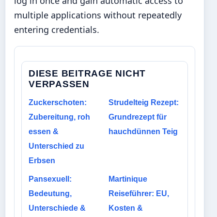
log in once and gain automatic access to
multiple applications without repeatedly
entering credentials.
DIESE BEITRAGE NICHT
VERPASSEN
Zuckerschoten:
Strudelteig Rezept:
Zubereitung, roh
Grundrezept für
essen &
hauchdünnen Teig
Unterschied zu
Erbsen
Pansexuell:
Martinique
Bedeutung,
Reiseführer: EU,
Unterschiede &
Kosten &