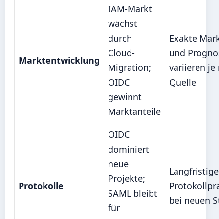
IAM-Markt
wächst
durch
Exakte Mar
Cloud-
und Progno
Marktentwicklung
Migration;
variieren je
OIDC
Quelle
gewinnt
Marktanteile
OIDC
dominiert
neue
Langfristige
Projekte;
Protokolle
Protokollpr
SAML bleibt
bei neuen S
für