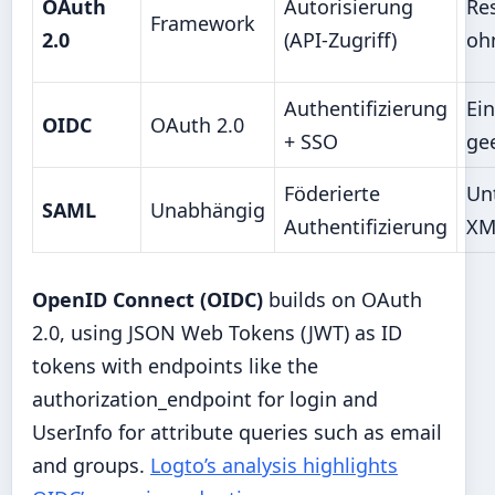
OAuth
Autorisierung
Re
Framework
2.0
(API-Zugriff)
oh
Authentifizierung
Ein
OIDC
OAuth 2.0
+ SSO
ge
Föderierte
Un
SAML
Unabhängig
Authentifizierung
XM
OpenID Connect (OIDC)
builds on OAuth
2.0, using JSON Web Tokens (JWT) as ID
tokens with endpoints like the
authorization_endpoint for login and
UserInfo for attribute queries such as email
and groups.
Logto’s analysis highlights