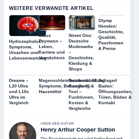
WEITERE VERWANDTE ARTIKEL
Olymp
Hemden:
Geschichte,
Claus
Street One:
Qualität,
Peymann –
Deutsche
Hydrozephalus:
Passformen
Leben,
Modemarke
Symptome,
& Preise
Karriere und
–
Ursachen und
Vermächtnis
Geschichte,
Lebenserwartung
Kleidung &
Shops
Dreame –
Magenschleimhautentzündung:
NotebookLM:
Schagerl
L20 Ultra
Symptome, Behandlung &
Google KI-
Baden:
und L10s
Hausmittel
Tool –
Öffnungszeiten,
Ultra im
Funktionen,
Türen, Böden &
Vergleich
Kosten &
Kontakt
Vergleiche
UBER DEN AUTOR
Henry Arthur Cooper Sutton
Die Berichterstattung wird fortlaufend mit