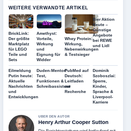
WEITERE VERWANDTE ARTIKEL
Bier Aktion
Heute –
Günstige
BrickLink:
Amethyst:
Angebote
Whey Protein:
Der größte
Vorteile,
bei REWE
Wirkung,
Marktplatz
Wirkung
und Lidl
Nebenwirkungen
für LEGO
und
& Testsieger
Teile und
Eignung für
Sets
Widder
Eilmeldung
Duden-Mentor:
PubMed auf
Dominik
Putin heute:
Test,
Deutsch:
Szoboszlai:
Aktuelle
Funktionen &
Leitfaden
Sperre,
Nachrichten
Schreibassistent
zur
Kinder,
und
Recherche
Sprache &
Entwicklungen
Liverpool-
Karriere
UBER DEN AUTOR
Henry Arthur Cooper Sutton
Die Berichterstattung wird fortlaufend mit