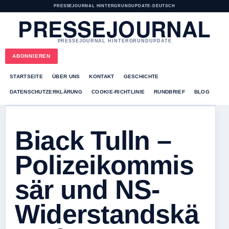
PRESSEJOURNAL HINTERGRUNDUPDATE
•
DEUTSCH
PRESSEJOURNAL
PRESSEJOURNAL HINTERGRUNDUPDATE
ABONNIEREN
STARTSEITE
ÜBER UNS
KONTAKT
GESCHICHTE
DATENSCHUTZERKLÄRUNG
COOKIE-RICHTLINIE
RUNDBRIEF
BLOG
Biack Tulln –
Polizeikommis
sär und NS-
Widerstandskä