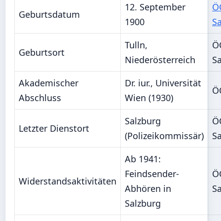
12. September
Ö
Geburtsdatum
1900
Sa
Tulln,
Ö
Geburtsort
Niederösterreich
Sa
Akademischer
Dr. iur., Universität
Ö
Abschluss
Wien (1930)
Salzburg
Ö
Letzter Dienstort
(Polizeikommissär)
Sa
Ab 1941:
Feindsender-
Ö
Widerstandsaktivitäten
Abhören in
Sa
Salzburg