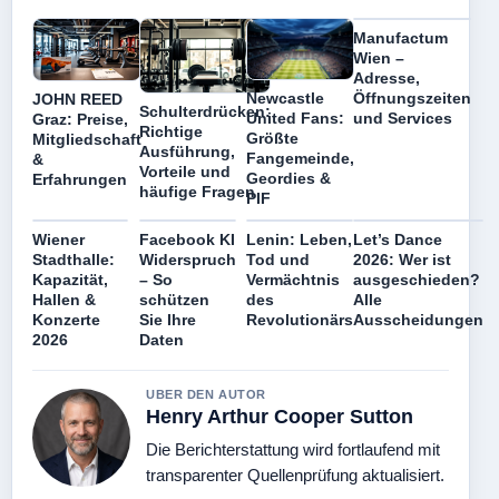
Manufactum
Wien –
Adresse,
Öffnungszeiten
Newcastle
JOHN REED
Schulterdrücken:
und Services
United Fans:
Graz: Preise,
Richtige
Größte
Mitgliedschaft
Ausführung,
Fangemeinde,
&
Vorteile und
Geordies &
Erfahrungen
häufige Fragen
PIF
Wiener
Facebook KI
Lenin: Leben,
Let’s Dance
Stadthalle:
Widerspruch
Tod und
2026: Wer ist
Kapazität,
– So
Vermächtnis
ausgeschieden?
Hallen &
schützen
des
Alle
Konzerte
Sie Ihre
Revolutionärs
Ausscheidungen
2026
Daten
UBER DEN AUTOR
Henry Arthur Cooper Sutton
Die Berichterstattung wird fortlaufend mit
transparenter Quellenprüfung aktualisiert.