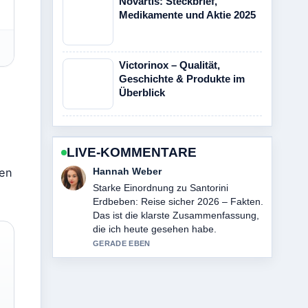
Novartis: Steckbrief,
Medikamente und Aktie 2025
Victorinox – Qualität,
Geschichte & Produkte im
Überblick
LIVE-KOMMENTARE
Tim Vogel
den
Verfolge Sparda-Bank: Online-Banking,
Filialen und Kontakt genau – schaetze
den ausgewogenen Ton hier.
3 MIN ZUVOR