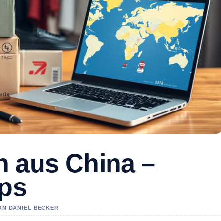
 aus China –
pps
VON DANIEL BECKER