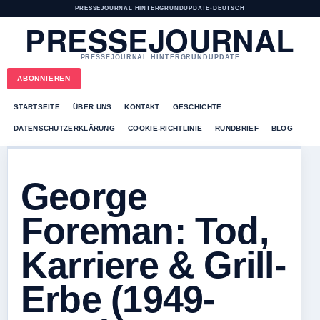
PRESSEJOURNAL HINTERGRUNDUPDATE
•
DEUTSCH
PRESSEJOURNAL
PRESSEJOURNAL HINTERGRUNDUPDATE
ABONNIEREN
STARTSEITE
ÜBER UNS
KONTAKT
GESCHICHTE
DATENSCHUTZERKLÄRUNG
COOKIE-RICHTLINIE
RUNDBRIEF
BLOG
George
Foreman: Tod,
Karriere & Grill-
Erbe (1949-