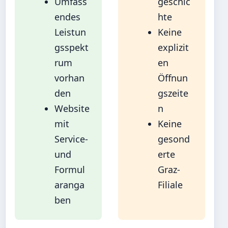
Umfass
geschic
endes
hte
Leistun
Keine
gsspekt
explizit
rum
en
vorhan
Öffnun
den
gszeite
Website
n
mit
Keine
Service-
gesond
und
erte
Formul
Graz-
aranga
Filiale
ben