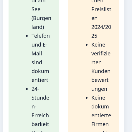
dl am
chen
See
Preislist
(Burgen
en
land)
2024/20
Telefon
25
und E-
Keine
Mail
verifizie
sind
rten
dokum
Kunden
entiert
bewert
24-
ungen
Stunde
Keine
n-
dokum
Erreich
entierte
barkeit
Firmen