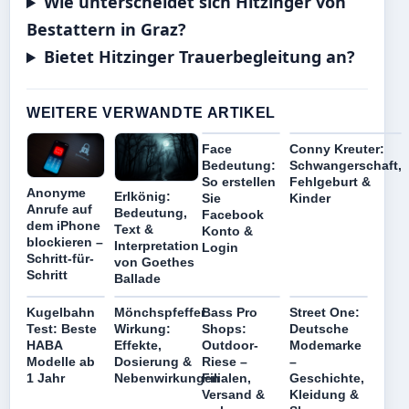
Wie unterscheidet sich Hitzinger von
Bestattern in Graz?
Bietet Hitzinger Trauerbegleitung an?
WEITERE VERWANDTE ARTIKEL
Face
Conny Kreuter:
Bedeutung:
Schwangerschaft,
So erstellen
Fehlgeburt &
Anonyme
Erlkönig:
Sie
Kinder
Anrufe auf
Bedeutung,
Facebook
dem iPhone
Text &
Konto &
blockieren –
Interpretation
Login
Schritt-für-
von Goethes
Schritt
Ballade
Kugelbahn
Mönchspfeffer
Bass Pro
Street One:
Test: Beste
Wirkung:
Shops:
Deutsche
HABA
Effekte,
Outdoor-
Modemarke
Modelle ab
Dosierung &
Riese –
–
1 Jahr
Nebenwirkungen
Filialen,
Geschichte,
Versand &
Kleidung &