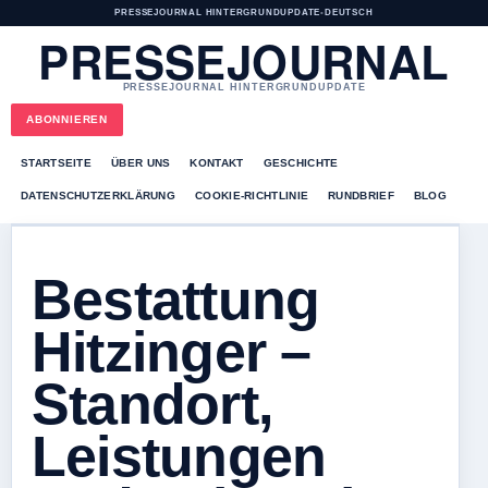
PRESSEJOURNAL HINTERGRUNDUPDATE
•
DEUTSCH
PRESSEJOURNAL
PRESSEJOURNAL HINTERGRUNDUPDATE
ABONNIEREN
STARTSEITE
ÜBER UNS
KONTAKT
GESCHICHTE
DATENSCHUTZERKLÄRUNG
COOKIE-RICHTLINIE
RUNDBRIEF
BLOG
Bestattung
Hitzinger –
Standort,
Leistungen