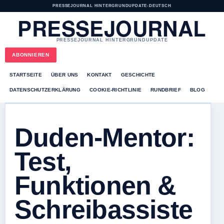
PRESSEJOURNAL HINTERGRUNDUPDATE
•
DEUTSCH
PRESSEJOURNAL
PRESSEJOURNAL HINTERGRUNDUPDATE
ABONNIEREN
STARTSEITE
ÜBER UNS
KONTAKT
GESCHICHTE
DATENSCHUTZERKLÄRUNG
COOKIE-RICHTLINIE
RUNDBRIEF
BLOG
Duden-Mentor:
Test,
Funktionen &
Schreibassiste