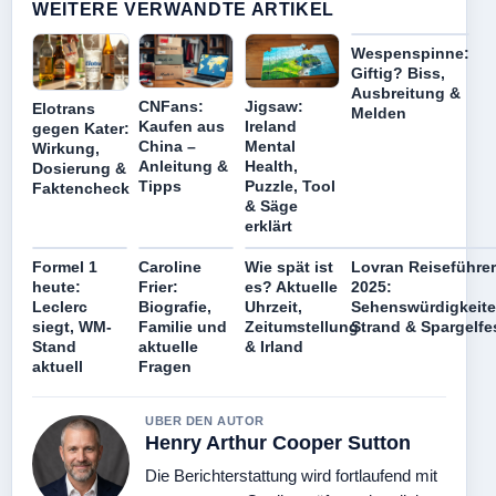
WEITERE VERWANDTE ARTIKEL
Wespenspinne:
Giftig? Biss,
Ausbreitung &
CNFans:
Jigsaw:
Elotrans
Melden
Kaufen aus
Ireland
gegen Kater:
China –
Mental
Wirkung,
Anleitung &
Health,
Dosierung &
Tipps
Puzzle, Tool
Faktencheck
& Säge
erklärt
Formel 1
Caroline
Wie spät ist
Lovran Reiseführer
heute:
Frier:
es? Aktuelle
2025:
Leclerc
Biografie,
Uhrzeit,
Sehenswürdigkeite
siegt, WM-
Familie und
Zeitumstellung
Strand & Spargelfe
Stand
aktuelle
& Irland
aktuell
Fragen
UBER DEN AUTOR
Henry Arthur Cooper Sutton
Die Berichterstattung wird fortlaufend mit