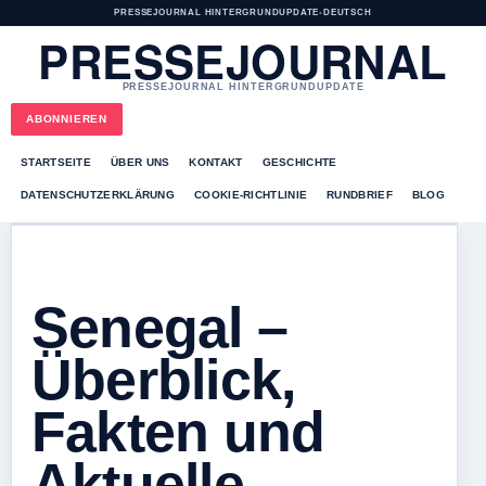
PRESSEJOURNAL HINTERGRUNDUPDATE
•
DEUTSCH
PRESSEJOURNAL
PRESSEJOURNAL HINTERGRUNDUPDATE
ABONNIEREN
STARTSEITE
ÜBER UNS
KONTAKT
GESCHICHTE
DATENSCHUTZERKLÄRUNG
COOKIE-RICHTLINIE
RUNDBRIEF
BLOG
Senegal –
Überblick,
Fakten und
Aktuelle